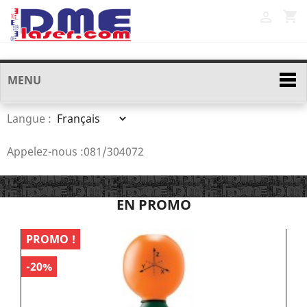
shopping_cart

MENU
Langue :
Appelez-nous :
081/304072
EN PROMO
PROMO !
P
-20%
-