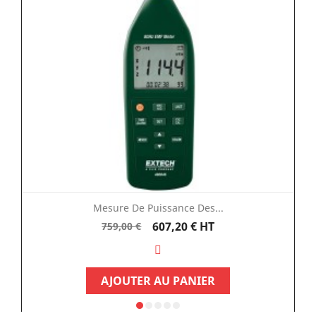
Mesure De Puissance Des...
Prix
Prix
607,20 €
HT
759,00 €
de
base
AJOUTER AU PANIER