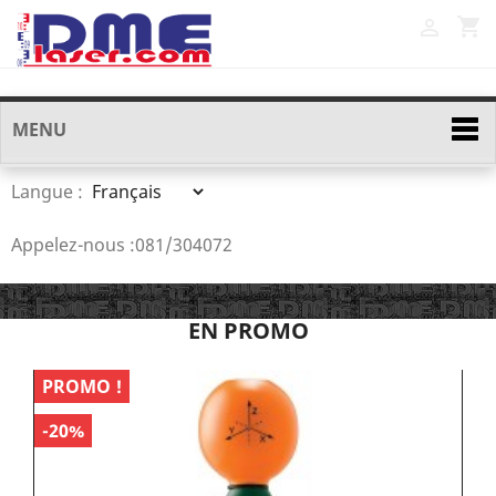
shopping_cart

MENU
Langue :
Appelez-nous :
081/304072
EN PROMO
PROMO !
P
-20%
-