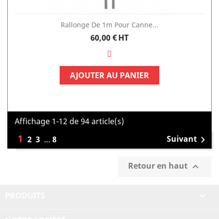
Rallonge De 1m Pour Canne...
Prix
60,00 €
HT
AJOUTER AU PANIER
Affichage 1-12 de 94 article(s)
1
Suivant
2
3
…
8

Retour en haut

PRODUITS
