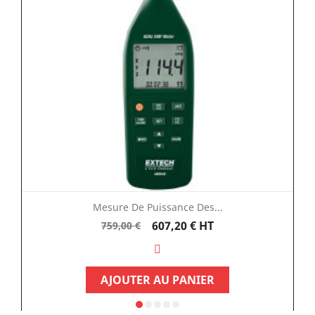
Mesure De Puissance Des...
Prix
Prix
607,20 €
HT
759,00 €
de
base
AJOUTER AU PANIER