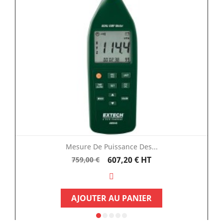
Mesure De Puissance Des...
Prix
Prix
607,20 €
HT
759,00 €
de
base
AJOUTER AU PANIER