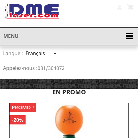
shopping_cart

MENU
Langue :
Appelez-nous :
081/304072
EN PROMO
PROMO !
P
-20%
-