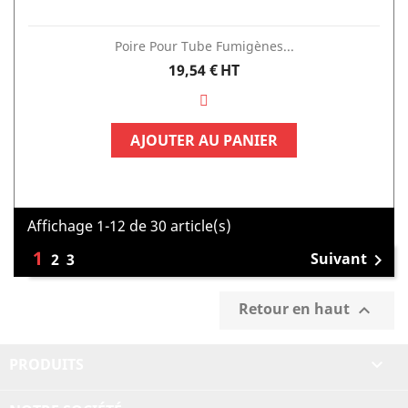
Poire Pour Tube Fumigènes...
Prix
19,54 €
HT
AJOUTER AU PANIER
Affichage 1-12 de 30 article(s)
1
Suivant
2
3

Retour en haut

PRODUITS
