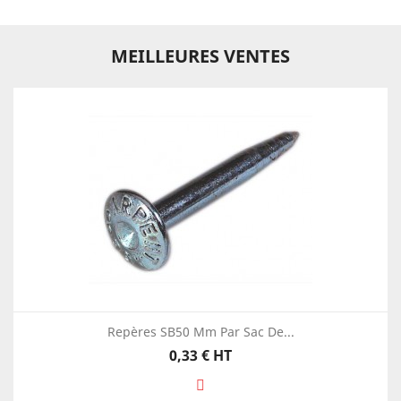
MEILLEURES VENTES
Repères SB50 Mm Par Sac De...
Prix
0,33 €
HT