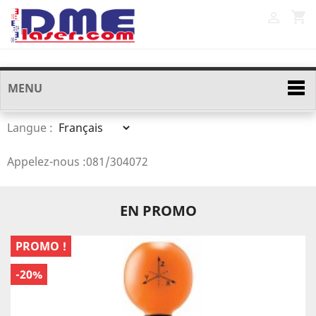
shopping_cart

MENU
Langue :
Appelez-nous :
081/304072
EN PROMO
PROMO !
-20%