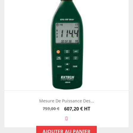
Mesure De Puissance Des...
Prix
Prix
607,20 €
HT
759,00 €
de
base
AJOUTER AU PANIER