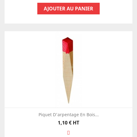
AJOUTER AU PANIER
Piquet D'arpentage En Bois...
Prix
1,10 €
HT