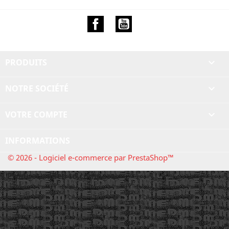
Facebook
YouTube
PRODUITS

NOTRE SOCIÉTÉ

VOTRE COMPTE

INFORMATIONS
© 2026 - Logiciel e-commerce par PrestaShop™
Product added to compare.