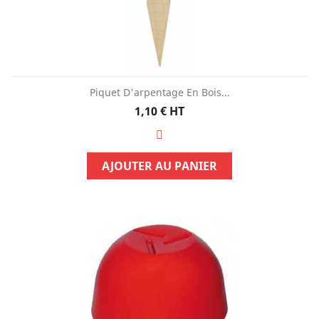
Piquet D'arpentage En Bois...
Prix
1,10 €
HT
AJOUTER AU PANIER