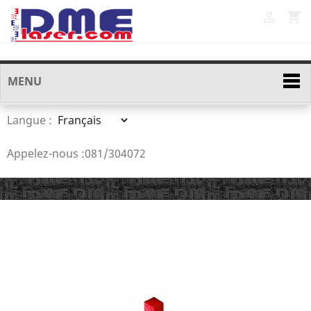
shopping_cart

MENU
Langue :
Appelez-nous :
081/304072