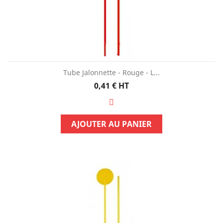
Tube Jalonnette - Rouge - L...
Prix
0,41 €
HT
AJOUTER AU PANIER