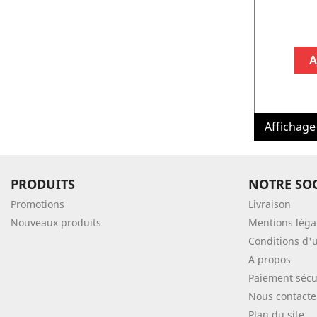
A
Affichage 
PRODUITS
NOTRE SOC
Promotions
Livraison
Nouveaux produits
Mentions léga
Conditions d'u
A propos
Paiement sécu
Nous contacte
Plan du site