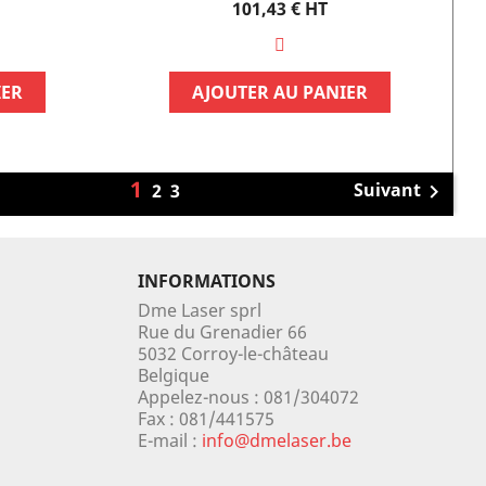
Prix
101,43 €
HT
IER
AJOUTER AU PANIER
1
Suivant
2
3

INFORMATIONS
Dme Laser sprl
Rue du Grenadier 66
5032 Corroy-le-château
Belgique
Appelez-nous :
081/304072
Fax :
081/441575
E-mail :
info@dmelaser.be