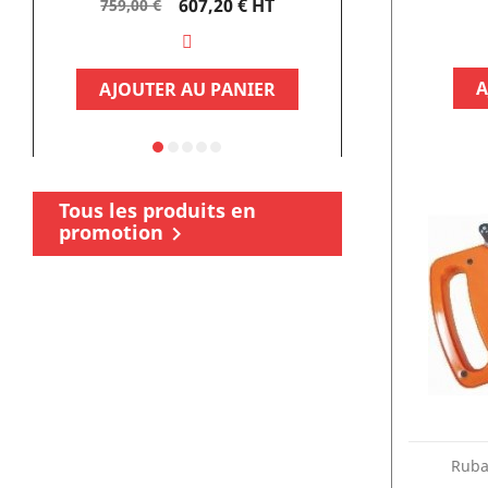
Prix
Prix
607,20 €
HT
759,00 €
449,95 €
de
base
A
AJOUTER AU PANIER
AJOUTE
Tous les produits en
promotion

Ruba