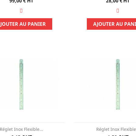
Prix
Prix
99,00 €
HT
28,00 €
HT
JOUTER AU PANIER
AJOUTER AU PAN
PROMO !
-100,00 €
Réglet Inox Flexible...
Réglet Inox Flexible.
'isolement /...
FLIR TG267 Spot Thermal...