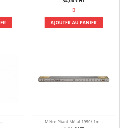
Prix
34,00 €
HT
IER
AJOUTER AU PANIER
PROMO !
PROMO !
-20%
-20%
..
Mètre Pliant Métal 1950/ 1m...
BR250: Endoscope Vidéo /...
Station Météo