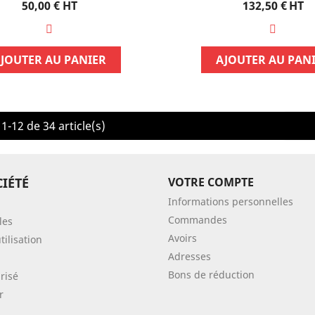
Prix
Prix
50,00 €
HT
132,50 €
HT
JOUTER AU PANIER
AJOUTER AU PAN
1-12 de 34 article(s)
IÉTÉ
VOTRE COMPTE
Informations personnelles
Commandes
les
Avoirs
tilisation
Adresses
Bons de réduction
risé
r