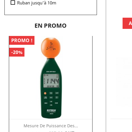
Ruban jusqu'à 10m
A
EN PROMO
PROMO !
PROMO !
-20%
-25%
Mesure De Puissance Des...
Testeur D