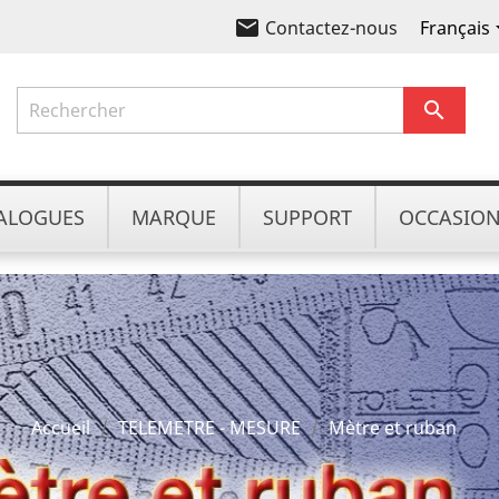
email
Français
Contactez-nous

ALOGUES
MARQUE
SUPPORT
OCCASIO
Accueil
TELEMETRE - MESURE
Mètre et ruban