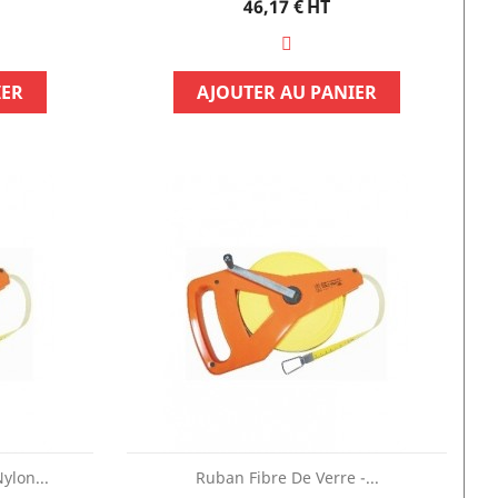
Prix
46,17 €
HT
IER
AJOUTER AU PANIER
ylon...
Ruban Fibre De Verre -...