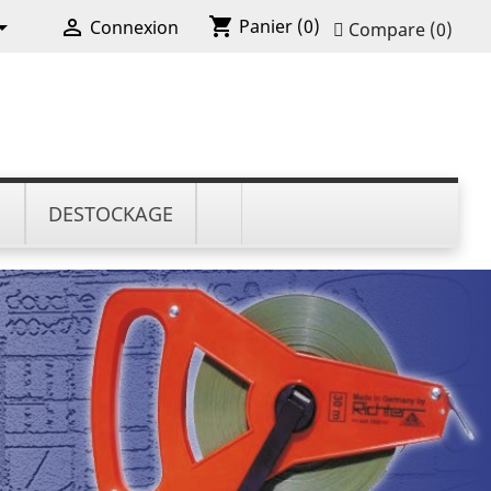
shopping_cart


Panier
(0)
Connexion
Compare (
0
)
N
DESTOCKAGE