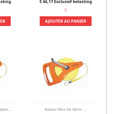
Prijs
asting
€ 46,17
Exclusief belasting
IER
AJOUTER AU PANIER
ylon...
Ruban Fibre De Verre -...