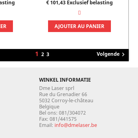
Prijs
lasting
€ 101,43
Exclusief belasting
IER
AJOUTER AU PANIER
1
Volgende
2
3

WINKEL INFORMATIE
Dme Laser sprl
Rue du Grenadier 66
5032 Corroy-le-château
Belgique
Bel ons:
081/304072
Fax:
081/441575
Email:
info@dmelaser.be