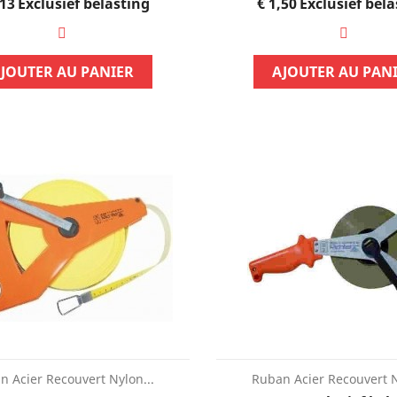
Prijs
Prijs
,13
Normale
Prijs
Exclusief belasting
€ 1,50
Normale
Prijs
Exclusief bela
46
Exclusief
€ 299,00
Exclusief
€ 399,00
prijs
prijs
belasting
belasting
JOUTER AU PANIER
AJOUTER AU PAN
R AU PANIER
AJOUTER AU PANIER
n Acier Recouvert Nylon...
Ruban Acier Recouvert N