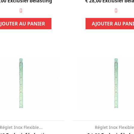
Prijs
Prijs
,00
Exclusief belasting
€ 28,00
Exclusief bel
JOUTER AU PANIER
AJOUTER AU PAN
AANBIEDING!
-€ 100,00
Réglet Inox Flexible...
Réglet Inox Flexible.
Out
FLIR TG267 Spot Thermal...