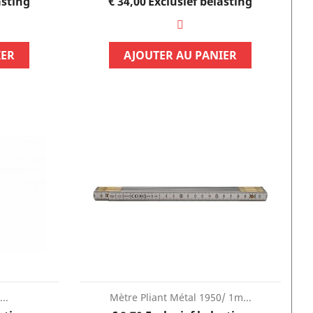
Prijs
asting
€ 34,00
Exclusief belasting
IER
AJOUTER AU PANIER
AANBIEDING!
AANBIEDING!
-20%
-20%
..
Mètre Pliant Métal 1950/ 1m...
OUT
O