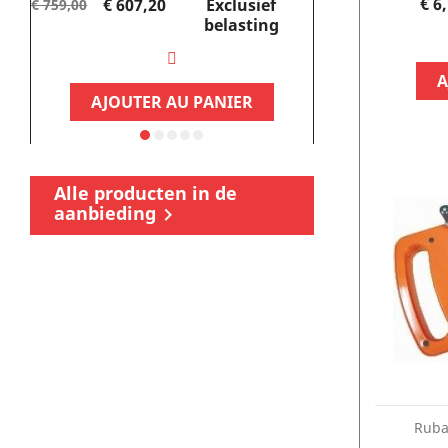
Normale
Prijs
€ 6
€ 607,20
Exclusief
€ 337,
€ 759,00
€ 449,95
prijs
belasting
A
AJOUTER AU PANIER
AJOUTE
Alle producten in de
aanbieding

Ruba