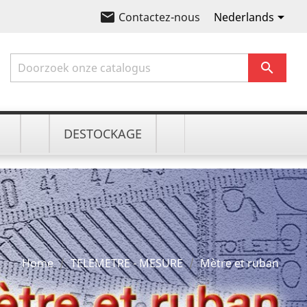
email

Nederlands
Contactez-nous

DESTOCKAGE
Home
TELEMETRE - MESURE
Mètre et ruban