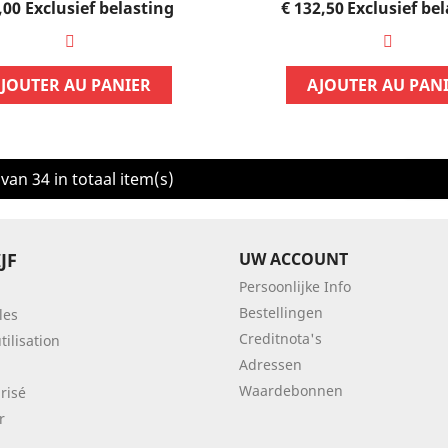
Prijs
Prijs
,00
Exclusief belasting
€ 132,50
Exclusief be
JOUTER AU PANIER
AJOUTER AU PAN
van 34 in totaal item(s)
JF
UW ACCOUNT
Persoonlijke Info
Bestellingen
les
Creditnota's
tilisation
Adressen
Waardebonnen
risé
r