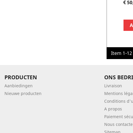
€ 50
A
Item 1-12 
PRODUCTEN
ONS BEDRI
Aanbiedingen
Livraison
Nieuwe producten
Mentions léga
Conditions d'u
A propos
Paiement sécu
Nous contacte
Sitemap