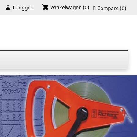
shopping_cart

Winkelwagen
(0)
Inloggen
Compare (
0
)