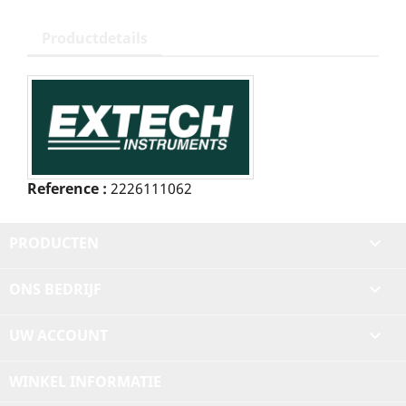
Productdetails
Reference :
2226111062
PRODUCTEN

ONS BEDRIJF

UW ACCOUNT

WINKEL INFORMATIE