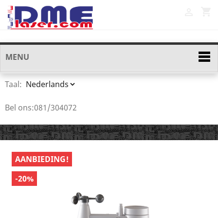
shopping_cart

MENU
Taal:
Bel ons:
081/304072
AANBIEDING!
-20%