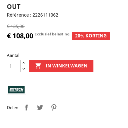
OUT
Référence :
2226111062
€ 135,00
€ 108,00
Exclusief belasting
20% KORTING
Aantal

IN WINKELWAGEN
Delen