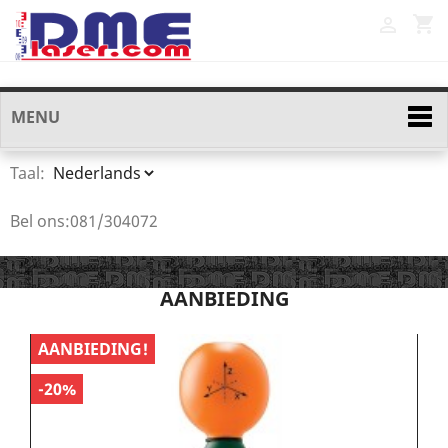
shopping_cart

MENU
Taal:
Bel ons:
081/304072
AANBIEDING
AANBIEDING!
A
-20%
-