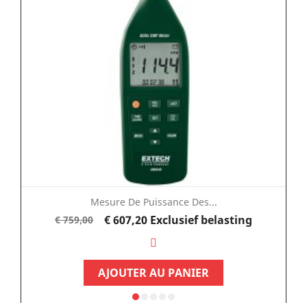
Mesure De Puissance Des...
Normale
Prijs
€ 607,20
Exclusief belasting
€ 759,00
prijs
AJOUTER AU PANIER