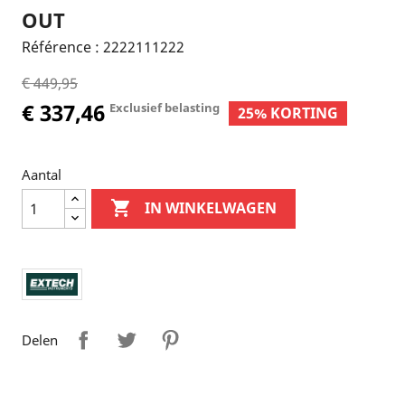
OUT
Référence :
2222111222
€ 449,95
€ 337,46
Exclusief belasting
25% KORTING
Aantal

IN WINKELWAGEN
Delen