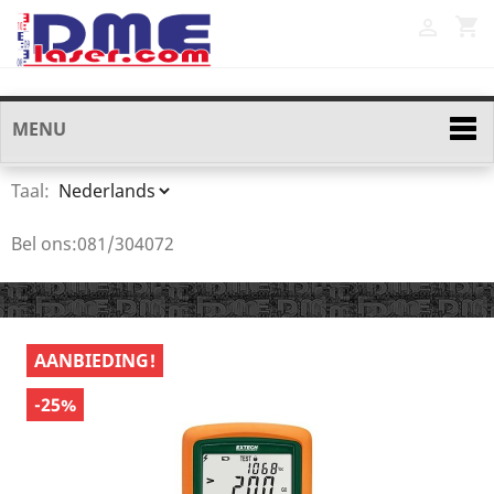
shopping_cart

MENU
Taal:
Bel ons:
081/304072
AANBIEDING!
-25%