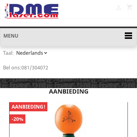
shopping_cart

MENU
Taal:
Bel ons:
081/304072
AANBIEDING
AANBIEDING!
A
-20%
-