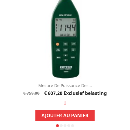
Mesure De Puissance Des...
Normale
Prijs
€ 607,20
Exclusief belasting
€ 759,00
prijs
AJOUTER AU PANIER