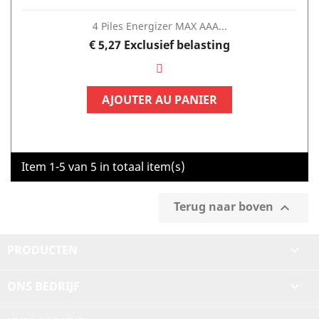
4 Piles Energizer MAX AAA...
Prijs
€ 5,27
Exclusief belasting
AJOUTER AU PANIER
Item 1-5 van 5 in totaal item(s)
Terug naar boven

PRODUCTEN

ONS BEDRIJF
