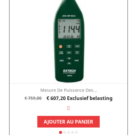
Mesure De Puissance Des...
Normale
Prijs
€ 607,20
Exclusief belasting
€ 759,00
prijs
AJOUTER AU PANIER