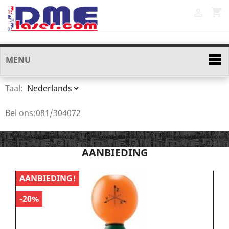
shopping_cart

MENU
Taal:
Bel ons:
081/304072
AANBIEDING
AANBIEDING!
A
-20%
-