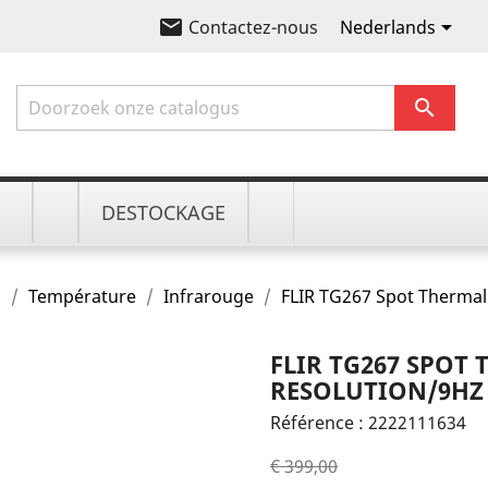
email

Nederlands
Contactez-nous

DESTOCKAGE
E
Température
Infrarouge
FLIR TG267 Spot Thermal
FLIR TG267 SPOT 
RESOLUTION/9HZ
Référence :
2222111634
€ 399,00