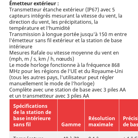
Émetteur extérieur :
Transmetteur étanche extérieur (IP67) avec 5
capteurs intégrés mesurant la vitesse du vent, la
direction du vent, les précipitations, la
température et l'humidité
Transmission à longue portée jusqu'à 150 m entre
l'émetteur sans fil extérieur et la station de base
intérieure
Mesures Rafale ou vitesse moyenne du vent en
(mph, m / s, km / h, nœuds)
Le mode horloge fonctionne à la fréquence 868
MHz pour les régions de l'UE et du Royaume-Uni
(tous les autres pays, l'utilisateur peut régler
manuellement le mode de l'horloge)
Complète avec une station de base avec 3 piles AA
et un transmetteur avec 3 piles AA
Spécifications
de la station de
base intérieure
Résolution
Précis
sans fil
Gamme
maximale
de ba