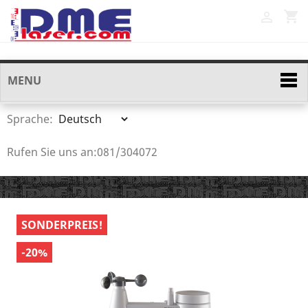
shopping_cart

MENU
Sprache:
Rufen Sie uns an:
081/304072
SONDERPREIS!
-20%