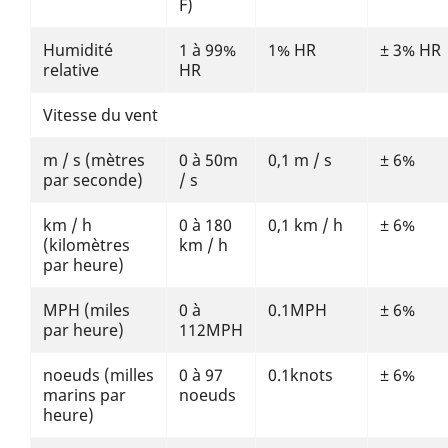
F)
Humidité
1 à 99%
1% HR
± 3% HR
relative
HR
Vitesse du vent
m / s (mètres
0 à 50m
0,1 m / s
± 6%
par seconde)
/ s
km / h
0 à 180
0,1 km / h
± 6%
(kilomètres
km / h
par heure)
MPH (miles
0 à
0.1MPH
± 6%
par heure)
112MPH
noeuds (milles
0 à 97
0.1knots
± 6%
marins par
noeuds
heure)