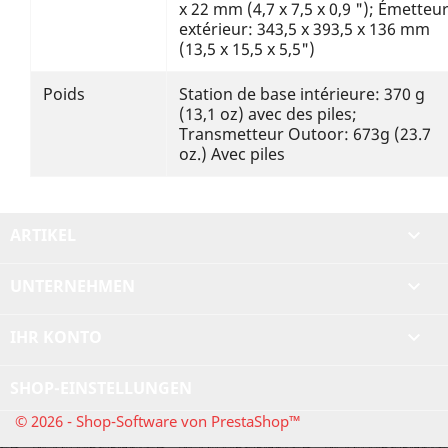
x 22 mm (4,7 x 7,5 x 0,9 "); Émetteu
extérieur: 343,5 x 393,5 x 136 mm
(13,5 x 15,5 x 5,5")
Poids
Station de base intérieure: 370 g
(13,1 oz) avec des piles;
Transmetteur Outoor: 673g (23.7
oz.) Avec piles
ARTIKEL

UNTERNEHMEN

IHR KONTO

SHOP-EINSTELLUNGEN
© 2026 - Shop-Software von PrestaShop™