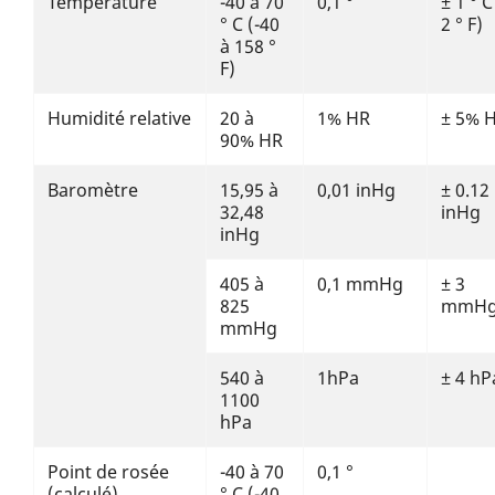
Température
-40 à 70
0,1 °
± 1 ° C
° C (-40
2 ° F)
à 158 °
F)
Humidité relative
20 à
1% HR
± 5% 
90% HR
Baromètre
15,95 à
0,01 inHg
± 0.12
32,48
inHg
inHg
405 à
0,1 mmHg
± 3
825
mmH
mmHg
540 à
1hPa
± 4 hP
1100
hPa
Point de rosée
-40 à 70
0,1 °
(calculé)
° C (-40