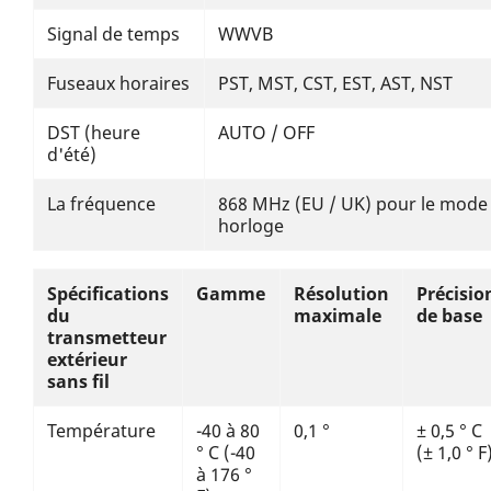
Signal de temps
WWVB
Fuseaux horaires
PST, MST, CST, EST, AST, NST
DST (heure
AUTO / OFF
d'été)
La fréquence
868 MHz (EU / UK) pour le mode
horloge
Spécifications
Gamme
Résolution
Précisio
du
maximale
de base
transmetteur
extérieur
sans fil
Température
-40 à 80
0,1 °
± 0,5 ° C
° C (-40
(± 1,0 ° F
à 176 °