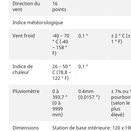
Direction du
16
vent
points
Indice météorologique
Vent froid
-40 ~ 70
0,1 °
± 2 ° C (±
° C (-40
1 ° F)
~ 158 °
F)
Indice de
26 ~ 50 °
0,1 °
chaleur
C (78,8 ~
122 ° F)
Pluviomètre
0 à
0.4mm
± 7% ou 
393,7 "
(0.0157 ")
pourboi
(0 à
(selon le
9999
plus
mm)
élevé)
Dimensions
Station de base intérieure: 120 x 19