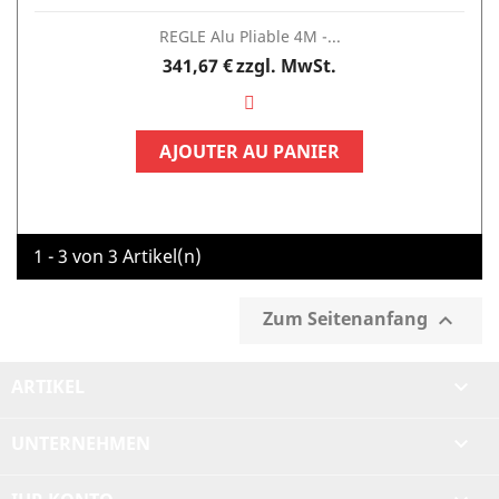
REGLE Alu Pliable 4M -...
Preis
341,67 €
zzgl. MwSt.
AJOUTER AU PANIER
1 - 3 von 3 Artikel(n)
Zum Seitenanfang

ARTIKEL

UNTERNEHMEN
