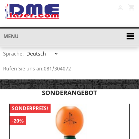
shopping_cart

MENU
Sprache:
Rufen Sie uns an:
081/304072
SONDERANGEBOT
SONDERPREIS!
S
-20%
-