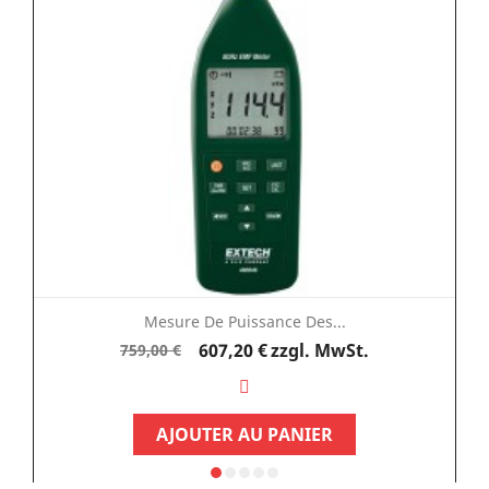
Mesure De Puissance Des...
Verkaufspreis
Preis
607,20 €
zzgl. MwSt.
759,00 €
AJOUTER AU PANIER