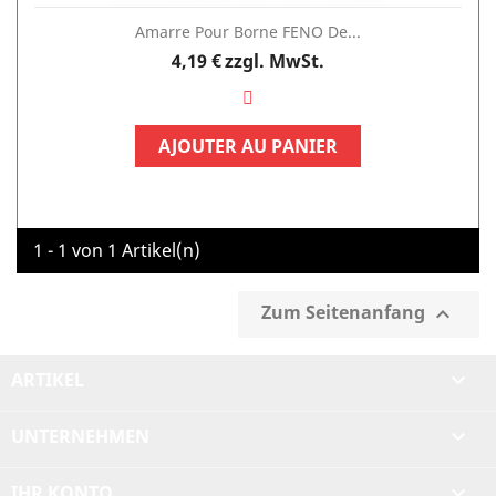
Amarre Pour Borne FENO De...
Preis
4,19 €
zzgl. MwSt.
AJOUTER AU PANIER
1 - 1 von 1 Artikel(n)
Zum Seitenanfang

ARTIKEL

UNTERNEHMEN

IHR KONTO
