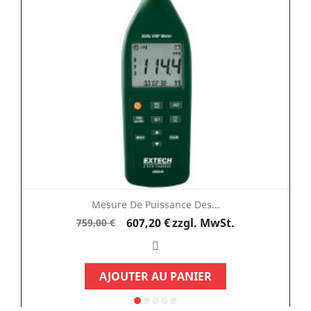
Mesure De Puissance Des...
Verkaufspreis
Preis
607,20 €
zzgl. MwSt.
759,00 €
AJOUTER AU PANIER