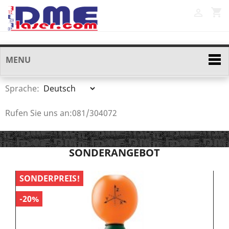
shopping_cart

MENU
Sprache:
Rufen Sie uns an:
081/304072
SONDERANGEBOT
SONDERPREIS!
S
-20%
-