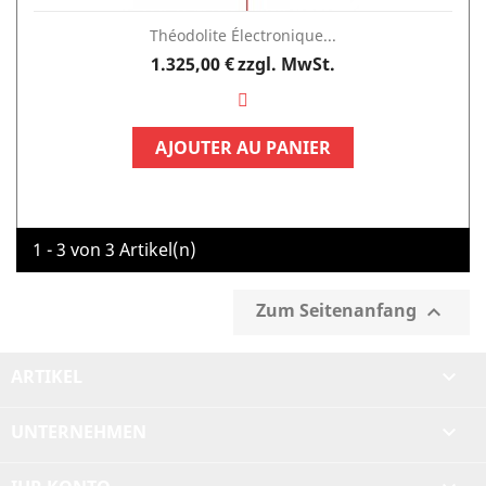
Théodolite Électronique...
Preis
1.325,00 €
zzgl. MwSt.
AJOUTER AU PANIER
1 - 3 von 3 Artikel(n)
Zum Seitenanfang

ARTIKEL

UNTERNEHMEN
