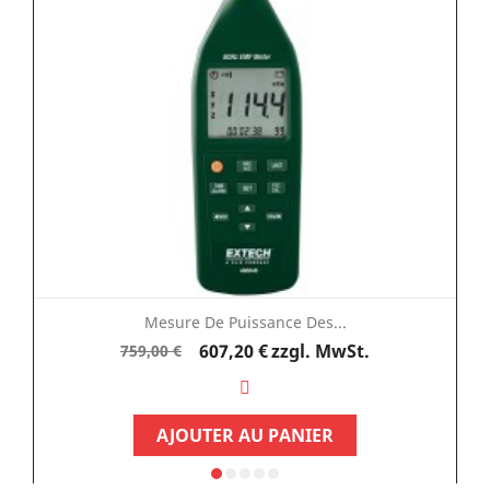
Mesure De Puissance Des...
Verkaufspreis
Preis
607,20 €
zzgl. MwSt.
759,00 €
AJOUTER AU PANIER