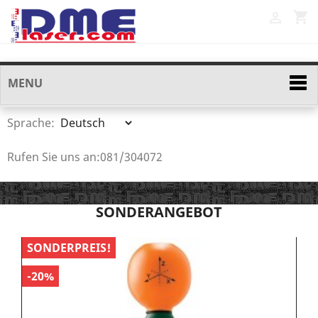
shopping_cart

MENU
Sprache:
Rufen Sie uns an:
081/304072
SONDERANGEBOT
SONDERPREIS!
S
-20%
-