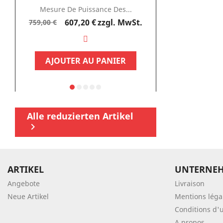
Mesure De Puissance Des...
Testeur D
Verkaufspreis
Preis
607,20 €
zzgl. MwSt.
337
759,00 €
449,95 €
AJOUTER AU PANIER
AJOUTE
Alle reduzierten Artikel

ARTIKEL
UNTERNE
Angebote
Livraison
Neue Artikel
Mentions léga
Conditions d'u
A propos