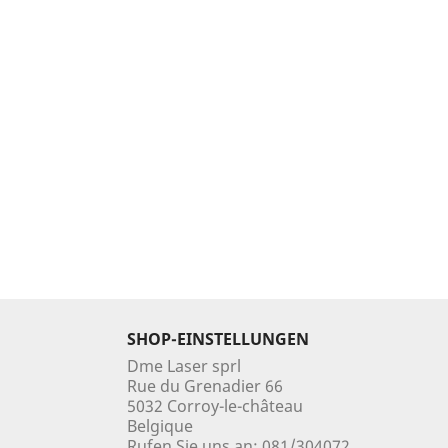
BR250: Endoscope Vidéo /...
Station Météo
Verkaufspreis
Preis
246,08 €
zzgl. MwSt.
108,0
307,60 €
135,00 €
AJOUTER AU PANIER
AJOUTER 
SHOP-EINSTELLUNGEN
Dme Laser sprl
Rue du Grenadier 66
5032 Corroy-le-château
Belgique
Rufen Sie uns an:
081/304072