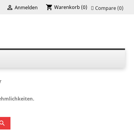
shopping_cart

Warenkorb
(0)
Anmelden
Compare (
0
)
r
ehmlichkeiten.
