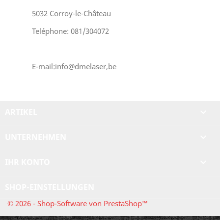
5032 Corroy-le-Château
Teléphone: 081/304072
E-mail:info@dmelaser,be
ARTIKEL

UNTERNEHMEN

IHR KONTO

SHOP-EINSTELLUNGEN
© 2026 - Shop-Software von PrestaShop™