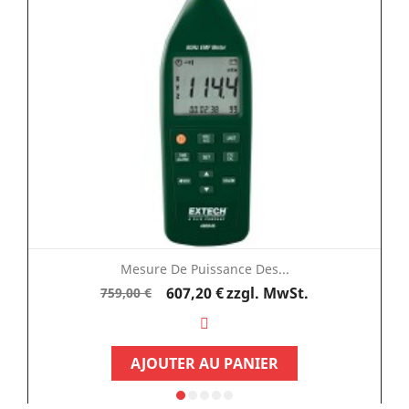
Mesure De Puissance Des...
Verkaufspreis
Preis
607,20 €
zzgl. MwSt.
759,00 €
AJOUTER AU PANIER