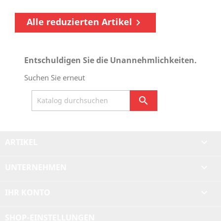
Alle reduzierten Artikel

Entschuldigen Sie die Unannehmlichkeiten.
Suchen Sie erneut

ARTIKEL

UNTERNEHMEN

IHR KONTO

SHOP-EINSTELLUNGEN