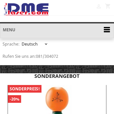
shopping_cart

MENU
Sprache:
Rufen Sie uns an:
081/304072
SONDERANGEBOT
SONDERPREIS!
S
-20%
-