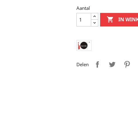
Aantal

IN WIN
Delen