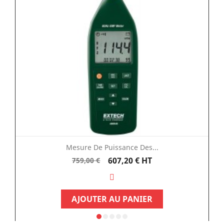
Mesure De Puissance Des...
Prix
Prix
607,20 €
HT
759,00 €
de
base
AJOUTER AU PANIER