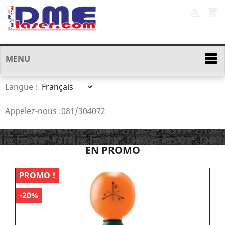
shopping_cart

MENU
Langue :
Appelez-nous :
081/304072
EN PROMO
PROMO !
P
-20%
-