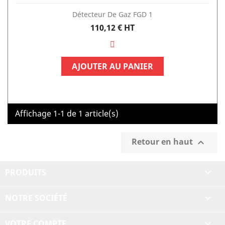
Détecteur De Gaz FGD 1
Prix
110,12 €
HT
AJOUTER AU PANIER
Affichage 1-1 de 1 article(s)
Retour en haut

PRODUITS

NOTRE SOCIÉTÉ

VOTRE COMPTE
