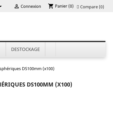
shopping_cart


Panier
(0)
Connexion
Compare (
0
)
N
DESTOCKAGE
 sphériques DS100mm (x100)
HÉRIQUES DS100MM (X100)