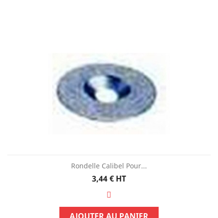
Rondelle Calibel Pour...
Prix
3,44 €
HT
AJOUTER AU PANIER