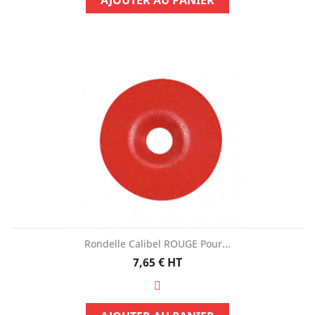
AJOUTER AU PANIER
Rondelle Calibel ROUGE Pour...
Prix
7,65 €
HT