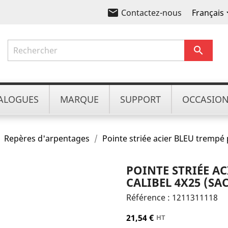
email
Français
Contactez-nous

ALOGUES
MARQUE
SUPPORT
OCCASIO
Repères d'arpentages
Pointe striée acier BLEU trempé 
POINTE STRIÉE A
CALIBEL 4X25 (SA
Référence :
1211311118
21,54 €
HT