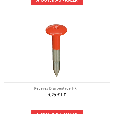
AJOUTER AU PANIER
Repères D'arpentage HR...
Prix
1,79 €
HT