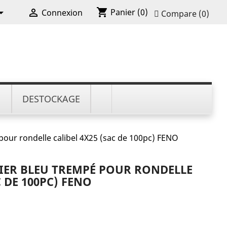
shopping_cart


Panier
(0)
Connexion
Compare (
0
)
N
DESTOCKAGE
pour rondelle calibel 4X25 (sac de 100pc) FENO
CIER BLEU TREMPÉ POUR RONDELLE
C DE 100PC) FENO