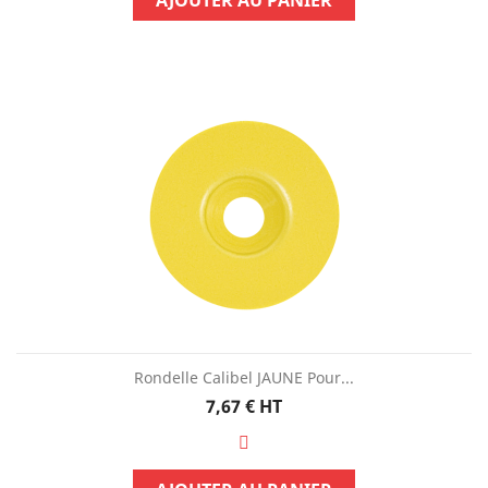
AJOUTER AU PANIER
Rondelle Calibel JAUNE Pour...
Prix
7,67 €
HT