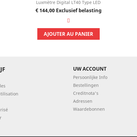
Luxmètre Digital LT40 Type LED
Prijs
€ 144,00
Exclusief belasting
AJOUTER AU PANIER
JF
UW ACCOUNT
Persoonlijke Info
Bestellingen
les
Creditnota's
tilisation
Adressen
Waardebonnen
risé
r