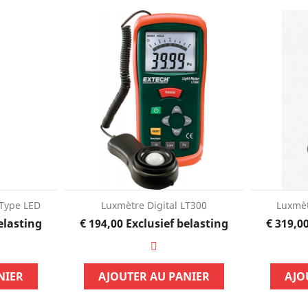
 Type LED
Luxmètre Digital LT300
Luxmèt
Prijs
elasting
€ 194,00
Exclusief belasting
€ 319,0
NIER
AJOUTER AU PANIER
AJO