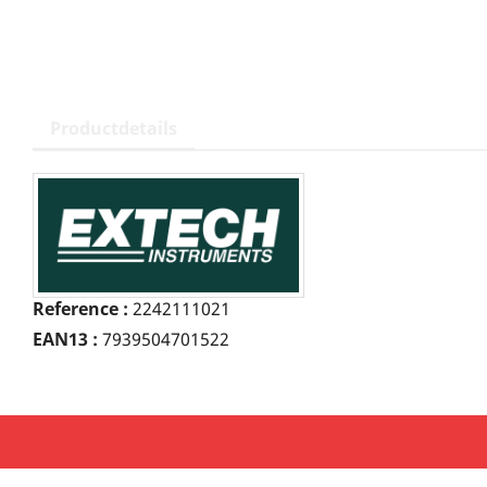
Productdetails
Reference :
2242111021
EAN13 :
7939504701522