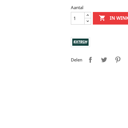
Aantal

IN WIN
Delen