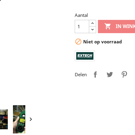
Aantal

IN WIN

Niet op voorraad
Delen
