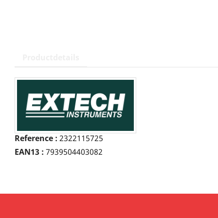
Productdetails
Reference :
2322115725
EAN13 :
7939504403082