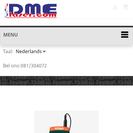
shopping_cart

MENU
Taal:
Bel ons:
081/304072