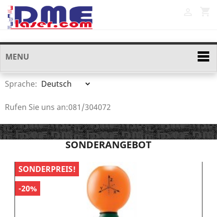
shopping_cart

MENU
Sprache:
Rufen Sie uns an:
081/304072
SONDERANGEBOT
SONDERPREIS!
S
-20%
-