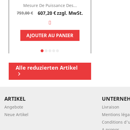
Mesure De Puissance Des...
Testeur D
Verkaufspreis
Preis
607,20 €
zzgl. MwSt.
337
759,00 €
449,95 €
AJOUTER AU PANIER
AJOUTE
Alle reduzierten Artikel

ARTIKEL
UNTERNE
Angebote
Livraison
Neue Artikel
Mentions léga
Conditions d'u
A propos