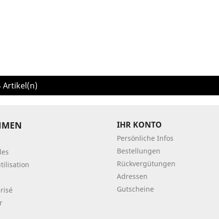
4 Artikel(n)
HMEN
IHR KONTO
Persönliche Infos
Bestellungen
les
Rückvergütungen
tilisation
Adressen
Gutscheine
risé
r