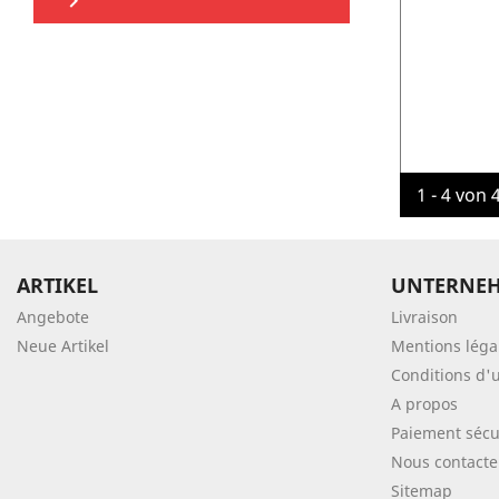

1 - 4 von 
ARTIKEL
UNTERNE
Angebote
Livraison
Neue Artikel
Mentions léga
Conditions d'u
A propos
Paiement sécu
Nous contacte
Sitemap