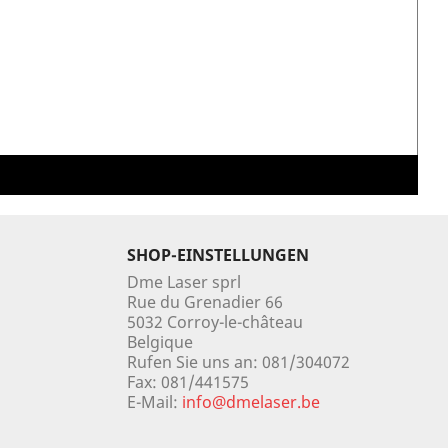
SHOP-EINSTELLUNGEN
Dme Laser sprl
Rue du Grenadier 66
5032 Corroy-le-château
Belgique
Rufen Sie uns an:
081/304072
Fax:
081/441575
E-Mail:
info@dmelaser.be