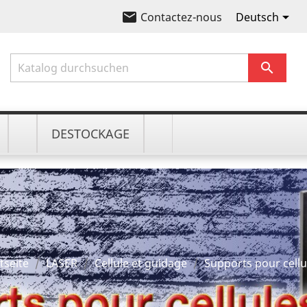
email

Deutsch
Contactez-nous

DESTOCKAGE
tseite
LASER
Cellule et guidage
Supports pour cellu