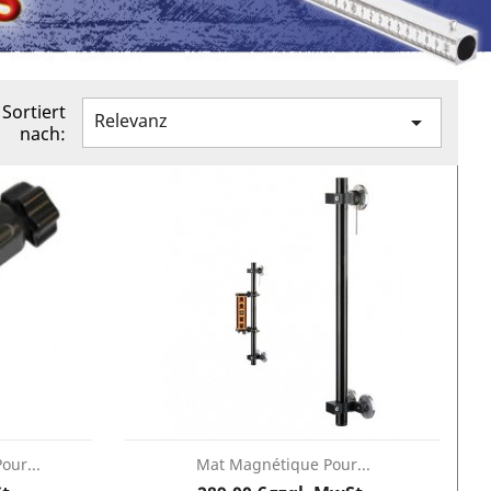
Sortiert
Relevanz

nach:
SONDERPREIS!
SONDERPREIS!
-20%
-20%
our...
Mat Magnétique Pour...