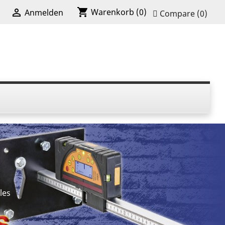
shopping_cart

Warenkorb
(0)
Anmelden
Compare (
0
)
les