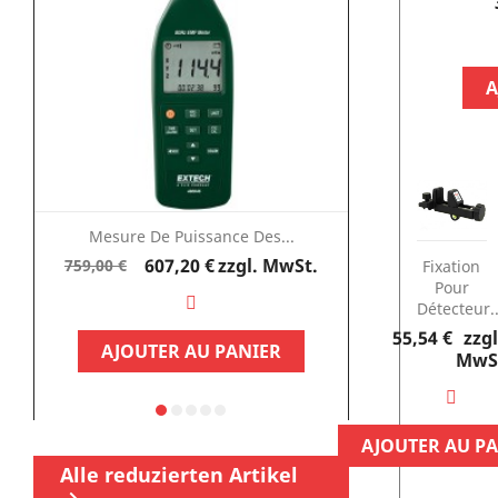
A
Mesure De Puissance Des...
Testeur D
Verkaufspreis
Preis
607,20 €
zzgl. MwSt.
337
759,00 €
449,95 €
Fixation
Pour
Détecteur..
Preis
55,54 €
zzgl
AJOUTER AU PANIER
AJOUTE
MwS
AJOUTER AU P
Alle reduzierten Artikel