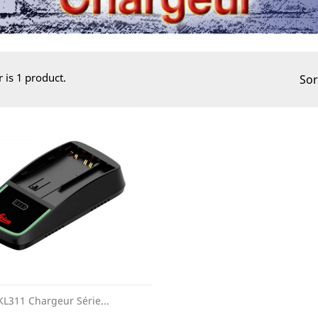
r is 1 product.
Sor
KL311 Chargeur Série...
AANBIEDING!