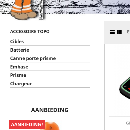
ACCESSOIRE TOPO


E
Cibles
Batterie
Canne porte prisme
Embase
Prisme
Chargeur
AANBIEDING
G
AANBIEDING!
AANBIEDING!