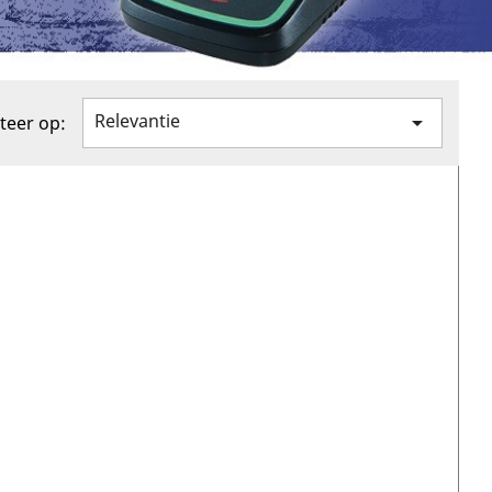
Relevantie

teer op:
AANBIEDING!
AANBIEDING!