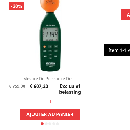
-20%
-25%
A
Item 1-1 v
Mesure De Puissance Des...
Normale
Prijs
€ 607,20
Exclusief
€ 337,
€ 759,00
€ 449,95
prijs
belasting
AJOUTER AU PANIER
AJOUTE