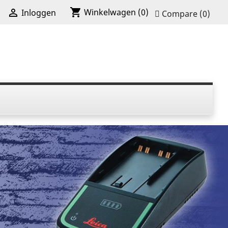
shopping_cart

Winkelwagen
(0)
Inloggen
Compare (
0
)