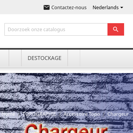
email

Nederlands
Contactez-nous

DESTOCKAGE
Home
TOPOGRAPHIE
Accessoire Topo
Chargeur