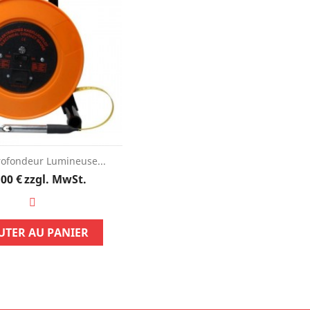
ofondeur Lumineuse...
Preis
,00 €
zzgl. MwSt.
UTER AU PANIER