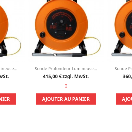
ineuse...
Sonde Profondeur Lumineuse...
Sonde Pr
Preis
wSt.
415,00 €
zzgl. MwSt.
360
NIER
AJOUTER AU PANIER
AJO