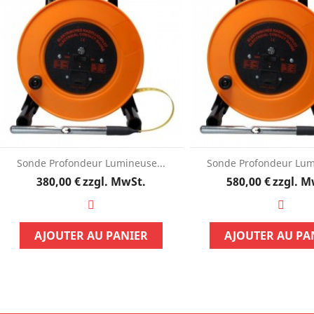
Sonde Profondeur Lumineuse...
Sonde Profondeur Lum
Preis
Preis
380,00 €
zzgl. MwSt.
580,00 €
zzgl. M
AJOUTER AU PANIER
AJOUTER AU PA