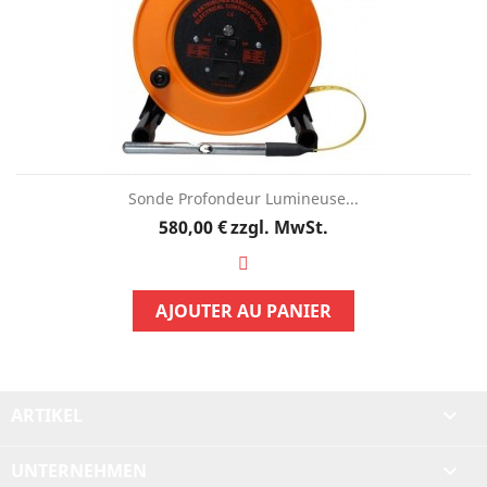
Sonde Profondeur Lumineuse...
Preis
580,00 €
zzgl. MwSt.
AJOUTER AU PANIER
ARTIKEL

UNTERNEHMEN
