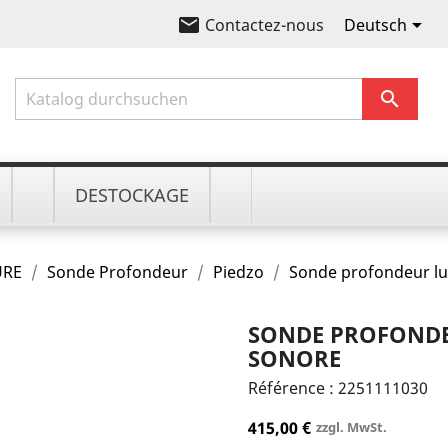
email

Deutsch
Contactez-nous

DESTOCKAGE
URE
Sonde Profondeur
Piedzo
Sonde profondeur l
SONDE PROFONDE
SONORE
Référence :
2251111030
415,00 €
zzgl. MwSt.