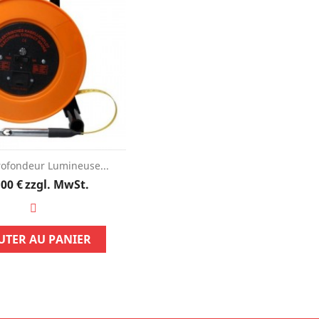
ofondeur Lumineuse...
Preis
,00 €
zzgl. MwSt.
UTER AU PANIER