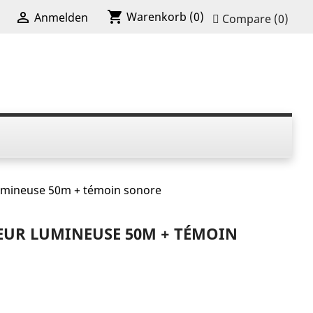
shopping_cart

Warenkorb
(0)
Anmelden
Compare (
0
)
umineuse 50m + témoin sonore
UR LUMINEUSE 50M + TÉMOIN