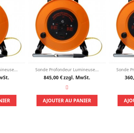
ineuse...
Sonde Profondeur Lumineuse...
Sonde Pr
Preis
wSt.
845,00 €
zzgl. MwSt.
360
NIER
AJOUTER AU PANIER
AJO