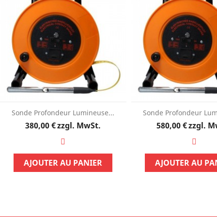
Sonde Profondeur Lumineuse...
Sonde Profondeur Lum
Preis
Preis
380,00 €
zzgl. MwSt.
580,00 €
zzgl. M
AJOUTER AU PANIER
AJOUTER AU PA