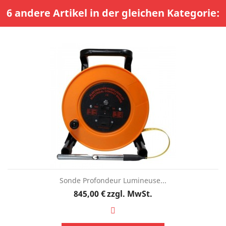
6 andere Artikel in der gleichen Kategorie:
Sonde Profondeur Lumineuse...
Preis
845,00 €
zzgl. MwSt.